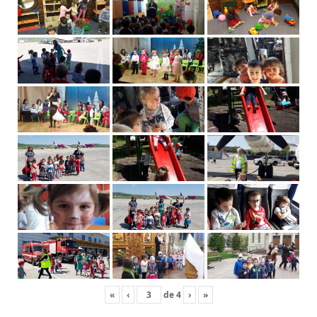
«
‹
de
4
›
»