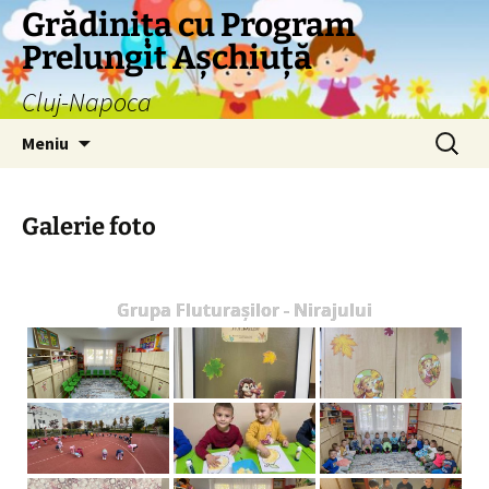
Grădinița cu Program
Prelungit Așchiuță
Cluj-Napoca
Sari
Caută
Meniu
la
după:
conținut
Galerie foto
Grupa Fluturașilor - Nirajului