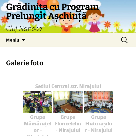
Grădinița cu Program
Prelungit Așchiuță
Cluj-Napoca
Sari
Caută
Meniu
la
după:
conținut
Galerie foto
Sediul Central str. Nirajului
Grupa
Grupa
Grupa
Mămăruțel
Floricelelor
Fluturașilo
or -
- Nirajului
r - Nirajului