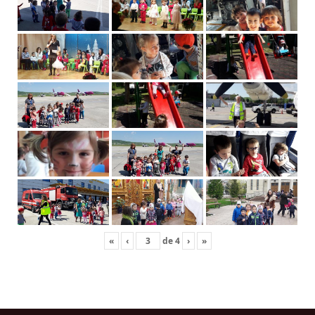
«
‹
de
4
›
»