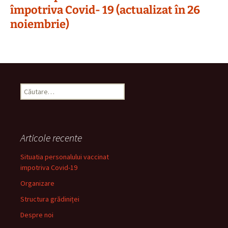
împotriva Covid- 19 (actualizat în 26
noiembrie)
Caută
după:
Articole recente
Situatia personalului vaccinat
impotriva Covid-19
Organizare
Structura grădiniței
Despre noi