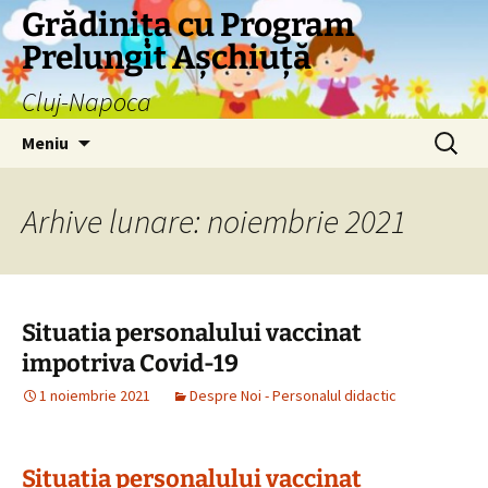
Grădinița cu Program
Prelungit Așchiuță
Cluj-Napoca
Sari
Caută
Meniu
la
după:
conținut
Arhive lunare: noiembrie 2021
Situatia personalului vaccinat
impotriva Covid-19
1 noiembrie 2021
Despre Noi - Personalul didactic
Situatia personalului vaccinat