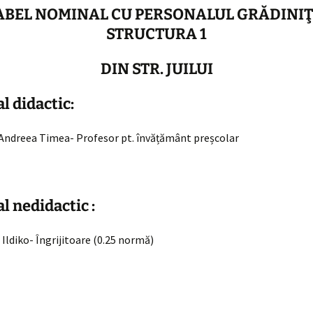
ABEL NOMINAL CU PERSONALUL GRĂDINIŢ
Distribuirea
educatoarelor la grupe
STRUCTURA 1
Structura anului școlar
DIN STR. JUILUI
alului
iva Covid-
Taxă de hrană
l didactic:
Program audiență
director
Andreea Timea- Profesor pt. învățământ preșcolar
l nedidactic :
Ildiko- Îngrijitoare (0.25 normă)