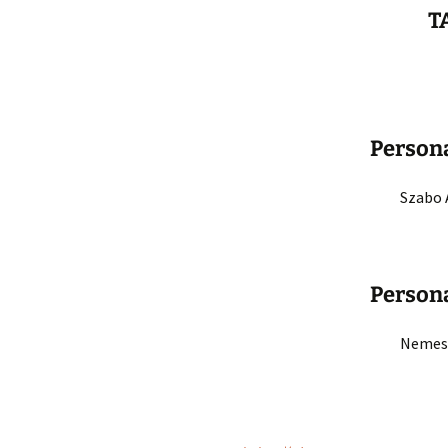
T
Organizare
Structura II.
Structura III.
Situatia person
vaccinat impotr
Persona
19
Szabo 
Persona
Nemes 