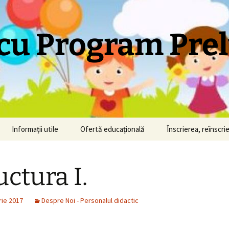
 cu Program Pre
Informații utile
Ofertă educațională
Înscrierea, reînscrie
Înscrierea la școală (2022-
2023)
uctura I.
Situatia personalului
vaccinat impotriva Covid-
19
ie 2017
Despre Noi - Personalul didactic
Programul de activitate