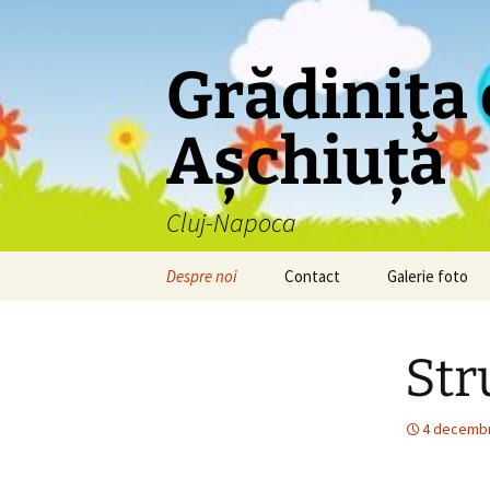
Grădinița
Așchiuță
Cluj-Napoca
Sari
Despre noi
Contact
Galerie foto
la
conținut
Viziune
Str
Misiune
Personalul grădiniței
PJ.
4 decembr
Structura grădiniței
Structura I.