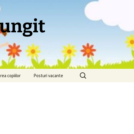
lungit
Caută
rea copiilor
Posturi vacante
după: