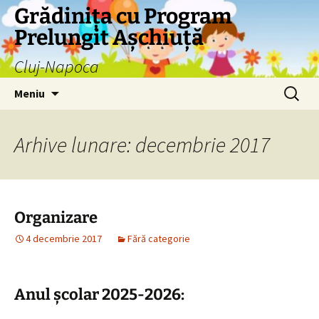
Grădinița cu Program
Prelungit Așchiuță
Cluj-Napoca
Sari
Caută
Meniu
la
după:
conținut
Arhive lunare: decembrie 2017
Organizare
4 decembrie 2017
Fără categorie
Anul școlar 2025-2026: