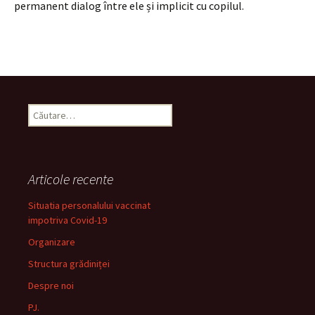
permanent dialog între ele și implicit cu copilul.
Caută
după:
Articole recente
Situatia personalului vaccinat
impotriva Covid-19
Organizare
Structura grădiniței
Despre noi
PJ.