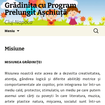
Grădinița cu Program
Prelungit Așchiuță
Cluj-Napoca
Sari
Caută
Meniu
la
după:
conținut
Misiune
MISIUNEA GRĂDINIȚEI
Misiunea noastră este aceea de a dezvolta creativitatea,
atenția, gândirea logică și diferite abilități motrice și
comportamentale ale copiilor, prin integrarea lor într-un
mediu cald, protector, stimulativ, un mediu pe care putem
asemui unei cărți cu povești în care literatura, muzica,
artele plastice natura, mișcarea, socialul sunt într-un