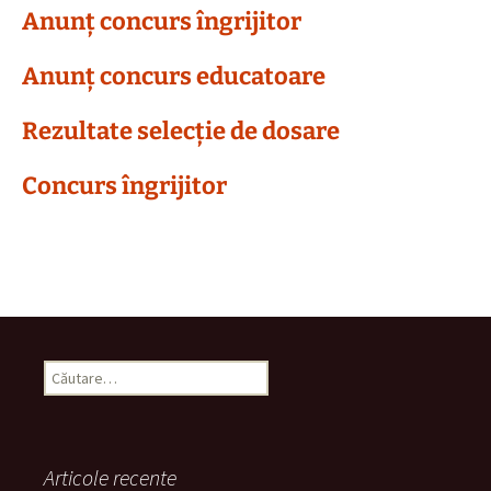
Anunț concurs îngrijitor
Anunț concurs educatoare
Rezultate selecție de dosare
Concurs îngrijitor
Caută
după:
Articole recente