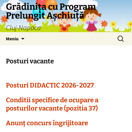
Grădinița cu Program
Prelungit Așchiuță
Cluj-Napoca
Sari
Caută
Meniu
la
după:
conținut
Posturi vacante
Posturi DIDACTIC 2026-2027
Conditii specifice de ocupare a
posturilor vacante (pozitia 37)
Anunț concurs îngrijitoare