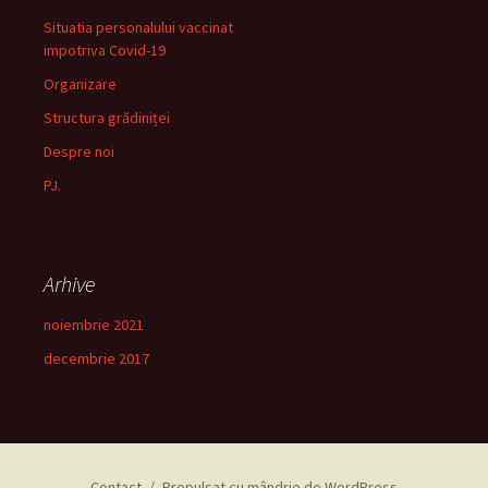
Situatia personalului vaccinat
impotriva Covid-19
Organizare
Structura grădiniței
Despre noi
PJ.
Arhive
noiembrie 2021
decembrie 2017
Contact
Propulsat cu mândrie de WordPress